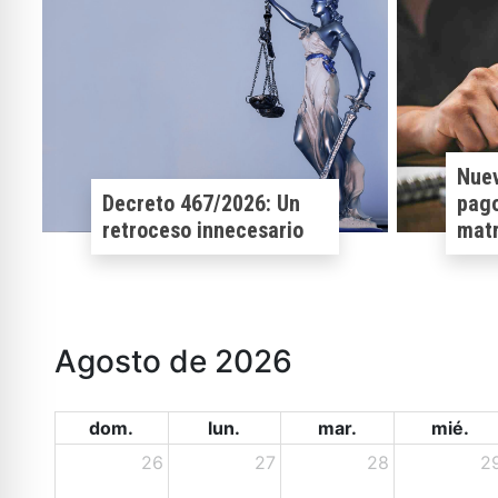
Nuev
Decreto 467/2026: Un
pago
retroceso innecesario
matr
Agosto de 2026
dom.
lun.
mar.
mié.
26
27
28
2