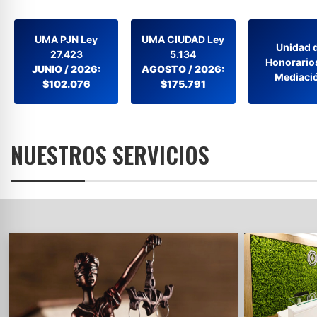
UMA PJN Ley
UMA CIUDAD Ley
Unidad 
27.423
5.134
Honorario
JUNIO / 2026:
AGOSTO / 2026:
Mediaci
$102.076
$175.791
NUESTROS SERVICIOS