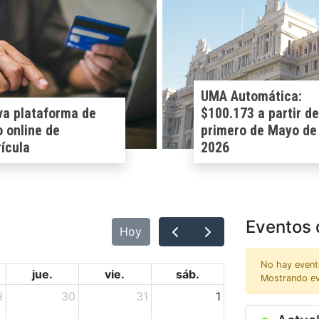
UMA Automática:
a plataforma de
$100.173 a partir de
 online de
primero de Mayo de
ícula
2026
Eventos 
Hoy
No hay event
jue.
vie.
sáb.
Mostrando e
9
30
31
1