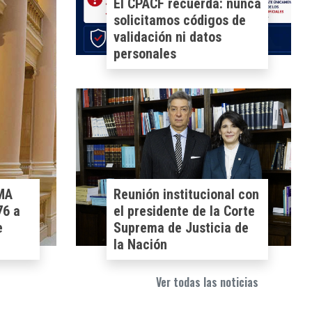
Informatizado de Gestión
Integral de la Mediación
Prejudicial Obligatoria
(SIGIM)
Ley
des:
El CPACF presentó una
na
propuesta para modificar
a
la Acordada 11/2026 del
n
Tribunal Superior de
Justicia de la Ciudad
Ver todas las noticias