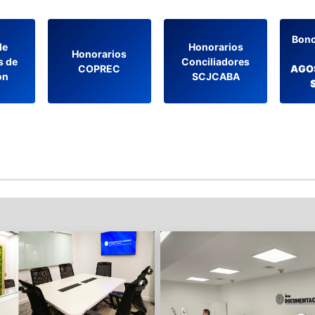
Bono
de
Honorarios
Honorarios
s de
Conciliadores
COPREC
AGOS
ón
SCJCABA