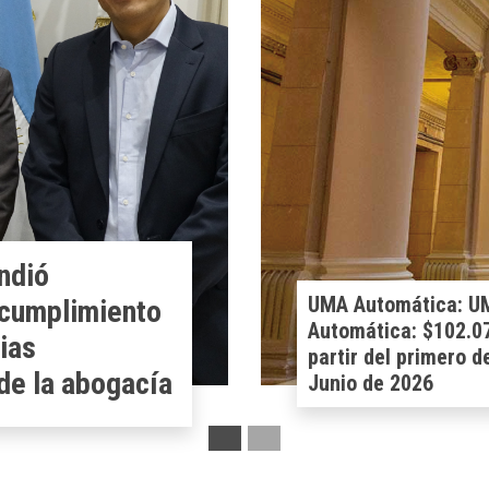
Nuevo proyecto de 
General de Socieda
.791.- desde
el Poder Ejecutivo
remitió al Senado u
iniciativa de reform
del Consejo de la
integral del régime
societario