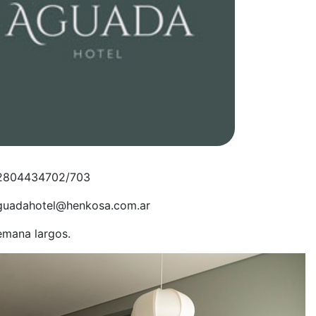
 2804434702/703
aguadahotel@henkosa.com.ar
emana largos.