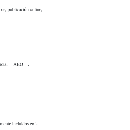
cos, publicación online,
rtificial —AEO—.
amente incluidos en la