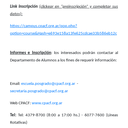
Link Inscripción
(clickear en “preinscripción” y completar sus
datos):
https://campus.cpacf.org.ar/pop.php?
option=course&Hash=e693e158a13fe625cdcae33b586eb12c
Informes e Inscripción
: los interesados podrán contactar al
Departamento de Alumnos a los fines de requerir información:
Email:
escuela.posgrado@cpacf.org.ar
-
secretaria.posgrado@cpacf.org.ar
Web CPACF:
www.cpacf.org.ar
Tel:
Tel: 4379-8700 (8:00 a 17:00 hs.) - 6077-7600 (Líneas
Rotativas)