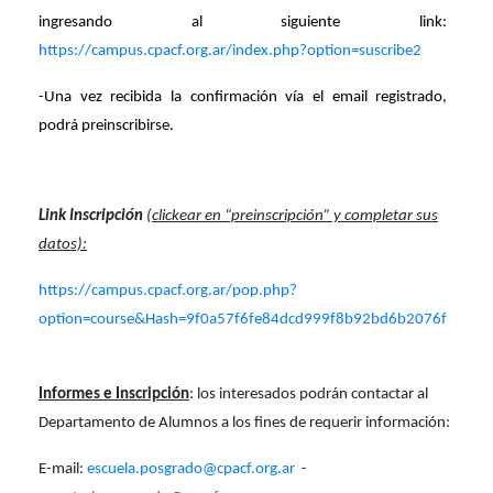
ingresando al siguiente link:
https://campus.cpacf.org.ar/index.php?option=suscribe2
-Una vez recibida la confirmación vía el email registrado,
podrá preinscribirse.
Link Inscripción
(clickear en “preinscripción” y completar sus
datos):
https://campus.cpacf.org.ar/pop.php?
option=course&Hash=9f0a57f6fe84dcd999f8b92bd6b2076f
Informes e Inscripción
: los interesados podrán contactar al
Departamento de Alumnos a los fines de requerir información:
E-mail:
escuela.posgrado@cpacf.org.ar
-