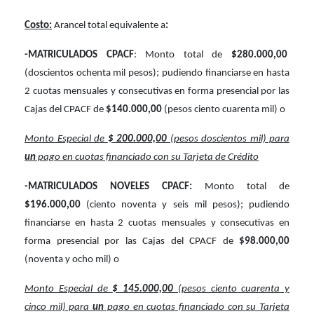
Costo:
Arancel total equivalente a
:
-MATRICULADOS CPACF
: Monto total de
$280.000,00
(doscientos ochenta mil pesos); pudiendo financiarse en hasta
2 cuotas mensuales y consecutivas en forma presencial por las
Cajas del CPACF de
$140.000,00
(pesos ciento cuarenta mil) o
Monto Especial de
$ 200.000,00
(pesos doscientos mil) para
un
pago en cuotas financiado con su Tarjeta de Crédito
-MATRICULADOS NOVELES CPACF:
Monto total de
$196.000,00
(ciento noventa y seis mil pesos); pudiendo
financiarse en hasta 2 cuotas mensuales y consecutivas en
forma presencial por las Cajas del CPACF de
$98.000,00
(noventa y ocho mil) o
Monto Especial de
$ 145.000,00
(pesos ciento cuarenta y
cinco mil) para
un
pago en cuotas financiado con su Tarjeta