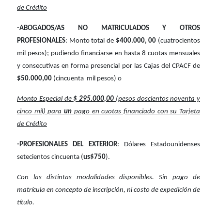
de Crédito
-ABOGADOS/AS NO MATRICULADOS Y OTROS
PROFESIONALES
: Monto total de
$400.000, 00
(cuatrocientos
mil pesos); pudiendo financiarse en hasta 8 cuotas mensuales
y consecutivas en forma presencial por las Cajas del CPACF de
$50.000,00
(cincuenta
mil pesos) o
Monto Especial de
$ 295.000,00
(pesos doscientos noventa y
cinco mil) para
un
pago en cuotas financiado con su Tarjeta
de Crédito
-PROFESIONALES DEL EXTERIOR
: Dólares Estadounidenses
setecientos cincuenta (
us$750
).
Con las distintas modalidades disponibles. Sin pago de
matrícula en concepto de inscripción, ni costo de expedición de
título.