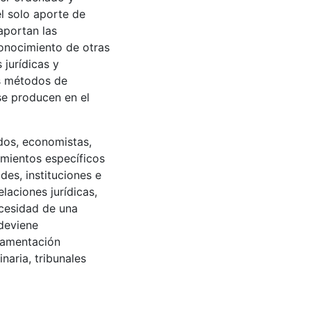
l solo aporte de
aportan las
conocimiento de otras
jurídicas y
os métodos de
se producen en el
dos, economistas,
imientos específicos
des, instituciones e
laciones jurídicas,
ecesidad de una
 deviene
glamentación
inaria, tribunales