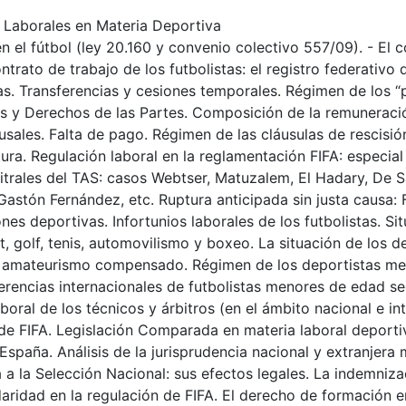
s Laborales en Materia Deportiva
n el fútbol (ley 20.160 y convenio colectivo 557/09). - El 
ntrato de trabajo de los futbolistas: el registro federativo 
as. Transferencias y cesiones temporales. Régimen de los “
s y Derechos de las Partes. Composición de la remuneración
ausales. Falta de pago. Régimen de las cláusulas de rescis
ura. Regulación laboral en la reglamentación FIFA: especial a
bitrales del TAS: casos Webtser, Matuzalem, El Hadary, De Sa
Gastón Fernández, etc. Ruptura anticipada sin justa causa:
es deportivas. Infortunios laborales de los futbolistas. Sit
t, golf, tenis, automovilismo y boxeo. La situación de los 
el amateurismo compensado. Régimen de los deportistas m
erencias internacionales de futbolistas menores de edad s
aboral de los técnicos y árbitros (en el ámbito nacional e in
de FIFA. Legislación Comparada en materia laboral deportiv
y España. Análisis de la jurisprudencia nacional y extranjer
 a la Selección Nacional: sus efectos legales. La indemniz
aridad en la regulación de FIFA. El derecho de formación e