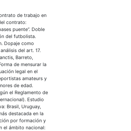
contrato de trabajo en
del contrato:
pases puente”. Doble
 del futbolista.
ión. Dopaje como
nálisis del art. 17.
nctis, Barreto,
 Forma de mensurar la
uación legal en el
deportistas amateurs y
enores de edad.
egún el Reglamento de
ternacional). Estudio
a: Brasil, Uruguay,
a más destacada en la
ación por formación y
n el ámbito nacional: