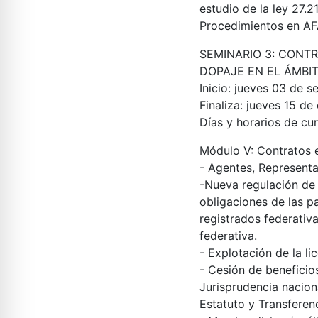
estudio de la ley 27.2
Procedimientos en AF
SEMINARIO 3: CONTR
DOPAJE EN EL ÁMBI
Inicio
: j
ueves 03 de s
Finaliza
: jueves 15 d
Días y horarios de cu
Módulo V:
Contratos 
- Agentes, Representa
-Nueva regulación de 
obligaciones de las pa
registrados federativ
federativa.
- Explotación de la l
- Cesión de beneficio
Jurisprudencia naciona
Estatuto y Transferen