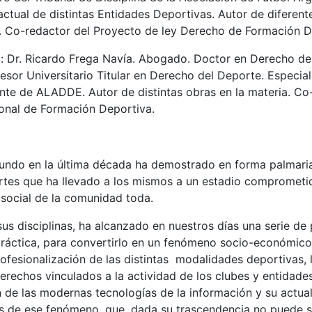
ctual de distintas Entidades Deportivas. Autor de diferente
d. Co-redactor del Proyecto de ley Derecho de Formación D
o
:
Dr. Ricardo Frega Navía.
Abogado. Doctor en Derecho de 
esor Universitario Titular en Derecho del Deporte. Especia
nte de ALADDE. Autor de distintas obras en la materia. Co
onal de Formación Deportiva.
undo en la última década ha demostrado en forma palmaria
rtes que ha llevado a los mismos a un estadio comprometi
 social de la comunidad toda.
sus disciplinas, ha alcanzado en nuestros días una serie de
ráctica, para convertirlo en un fenómeno socio-económico 
rofesionalización de las distintas modalidades deportivas, 
erechos vinculados a la actividad de los clubes y entidades
n de las modernas tecnologías de la información y su actual
es de ese fenómeno, que, dada su trascendencia no puede 