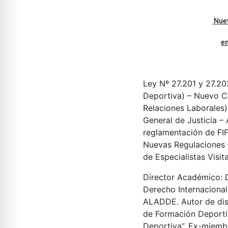
Nuev
en
Ley Nº 27.201 y 27.2
Deportiva) – Nuevo Có
Relaciones Laborales)
General de Justicia – 
reglamentación de F
Nuevas Regulaciones –
de Especialistas Visit
Director Académico
:
Derecho Internacional
ALADDE. Autor de dist
de Formación Deportiva
Deportiva”. Ex-miembr