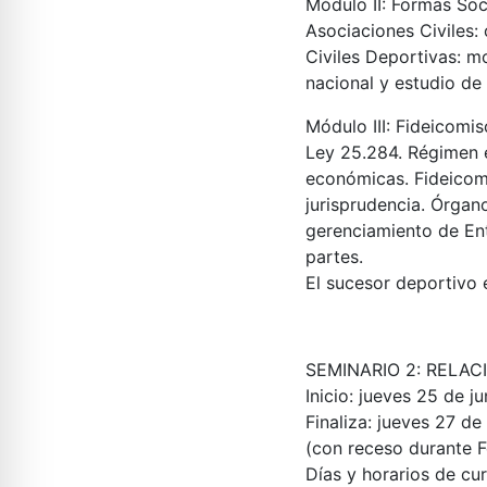
Módulo II
: Formas Soc
Asociaciones Civiles:
Civiles Deportivas: m
nacional y estudio d
Módulo III:
Fideicomis
Ley 25.284. Régimen e
económicas. Fideicomi
jurisprudencia. Órgan
gerenciamiento de Ent
partes.
El sucesor deportivo e
SEMINARIO 2: RELA
Inicio
: jueves 25 de j
Finaliza
: jueves 27 d
(con receso durante Fe
Días y horarios de cu