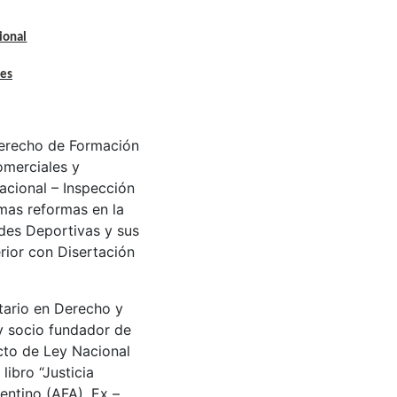
ional
les
Derecho de Formación
omerciales y
acional – Inspección
imas reformas en la
es Deportivas y sus
rior con Disertación
tario en Derecho y
 y socio fundador de
cto de Ley Nacional
libro “Justicia
entino (AFA). Ex –