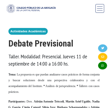
Actividades Académicas
Debate Previsional
Taller. Modalidad: Presencial. Jueves 11 de
septiembre de 14:00 a 16:00 hs.
Tema:
La propuesta es que puedan analizarse casos prácticos de forma conjunta
y buscar soluciones desde una perspectiva colaborativa y con el
acompañamiento del Instituto.
*
Análisis de jurisprudencia.
*
Talleres con casos
prácticos.
Participantes:
Dres.
Adrián Antonio Tróccoli
,
Martín Ariel Ugalde
,
Nadia
G. García
,
Cintia Coturel
,
Silvia Arce
,
Bárbara Schargorodsky
y
Adrián