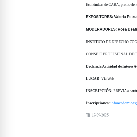
Económicas de CABA, promoviendo l
EXPOSITORES: Valeria Petruc
MODERADORES: Rosa Beatriz
INSTITUTO DE DERECHO COO
CONSEJO PROFESIONAL DE 
Declarada Actividad de Interés A
LUGAR:
Vía Web
INSCRIPCIÓN:
PREVIA a partir
Inscripciones:
infoacademicas@
17-09-2025