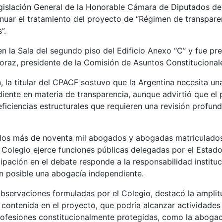
gislación General de la Honorable Cámara de Diputados de
uar el tratamiento del proyecto de “Régimen de transpare
”.
en la Sala del segundo piso del Edificio Anexo “C” y fue pre
raz, presidente de la Comisión de Asuntos Constitucional
, la titular del CPACF sostuvo que la Argentina necesita un
iente en materia de transparencia, aunque advirtió que el
ficiencias estructurales que requieren una revisión profun
los más de noventa mil abogados y abogadas matriculados e
 Colegio ejerce funciones públicas delegadas por el Estado
cipación en el debate responde a la responsabilidad institu
n posible una abogacía independiente.
 observaciones formuladas por el Colegio, destacó la amplit
” contenida en el proyecto, que podría alcanzar actividade
profesiones constitucionalmente protegidas, como la aboga