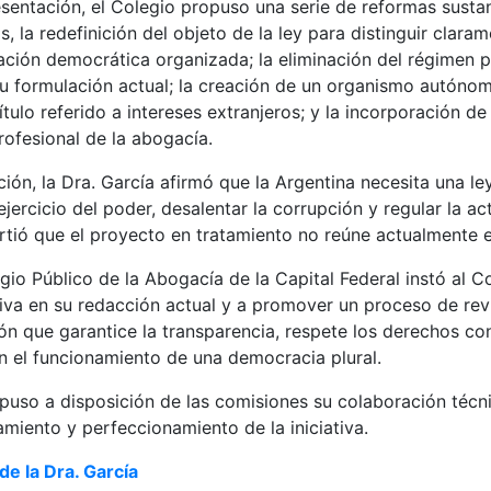
entación, el Colegio propuso una serie de reformas sustan
as, la redefinición del objeto de la ley para distinguir clara
pación democrática organizada; la eliminación del régimen p
su formulación actual; la creación de un organismo autónomo
tulo referido a intereses extranjeros; y la incorporación d
rofesional de la abogacía.
ción, la Dra. García afirmó que la Argentina necesita una le
ejercicio del poder, desalentar la corrupción y regular la ac
irtió que el proyecto en tratamiento no reúne actualmente 
egio Público de la Abogacía de la Capital Federal instó al 
ativa en su redacción actual y a promover un proceso de rev
ión que garantice la transparencia, respete los derechos con
n el funcionamiento de una democracia plural.
puso a disposición de las comisiones su colaboración técnic
tamiento y perfeccionamiento de la iniciativa.
e la Dra. García