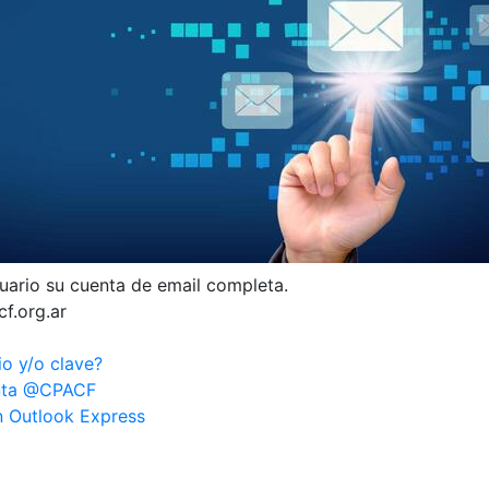
uario su cuenta de email completa.
cf.org.ar
io y/o clave?
nta @CPACF
n Outlook Express