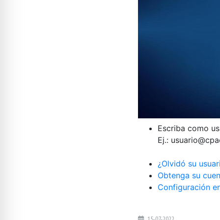
Escriba como us
Ej.: usuario@cpa
¿Olvidó su usuar
Obtenga su cue
Configuración e
15-07-2022